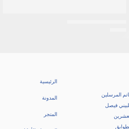
ابيمول لبوس abimol للأطفال
EGP
15
الرئيسية
تم المرسلين
المدونة
لبيني فيصل
المتجر
لعشرين
طوابق