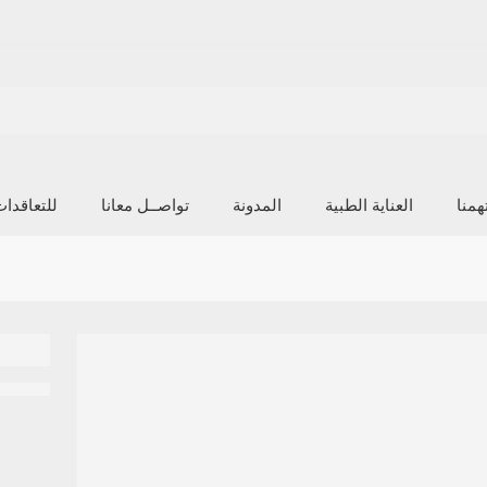
منا
العناية الطبية
المدونة
تواصــل معانا
للتعاقدا