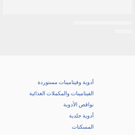
اكرتين 0.05% كريم 30جرام
EGP
26
أدوية وفيتامينات مستوردة
الفيتامينات والمكملات الغذائية
نواقص الأدوية
أدوية جلدية
المسكنات