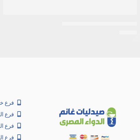
استيل سستايين 200مجم 10اكياس
EGP
30
فرع خا
فرع ال
فرع ا
فرع ال