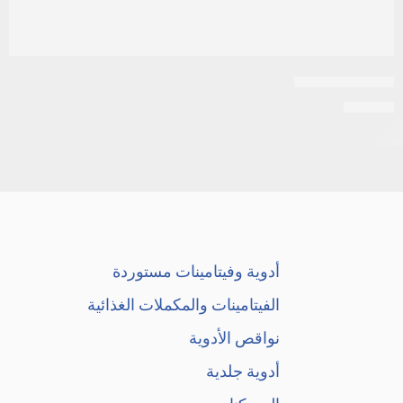
كولونا | 30قرص
EGP
69
أدوية وفيتامينات مستوردة
الفيتامينات والمكملات الغذائية
نواقص الأدوية
أدوية جلدية