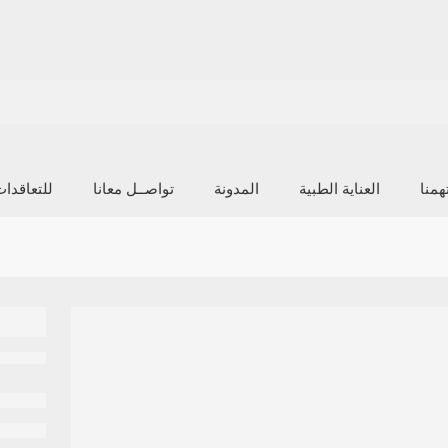
منا
العناية الطبية
المدونة
تواصــل معانا
للتعاقدا