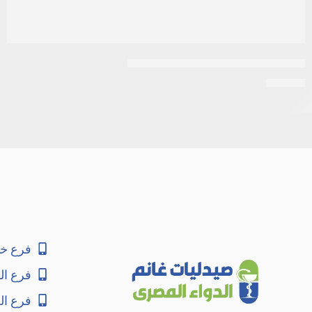
الزنتال 100 مجم 5 مل | شراب معلق
EGP
14
فرع خا
فرع ال
فرع ا