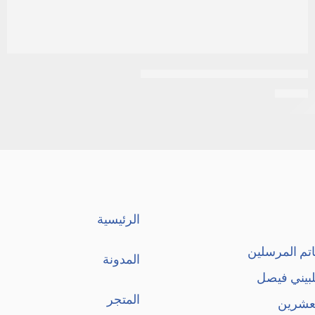
امريزول 500 مجم | 5 اقماع مهبلية
EGP
8
الرئيسية
تم المرسلين
المدونة
لبيني فيصل
المتجر
لعشرين