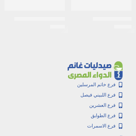
اكتيف شامبو 250مل
اكرتين 0.05% كريم 30جرام
EGP
26
EGP
120
فرع خاتم المرسلين
فرع اللبيني فيصل
فرع العشرين
فرع الطوابق
فرع الاسمرات