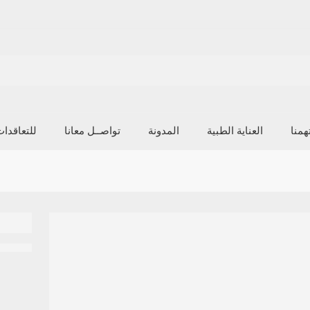
منا
العناية الطبية
المدونة
تواصــل معانا
للتعاقدا