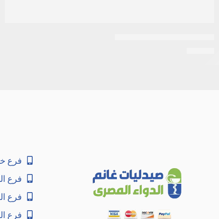
اكرتين 0.025% كريم 30جرام
EGP
36
فرع خا
فرع ال
فرع ا
فرع ال