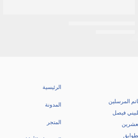
ديزار| كريم أساس فيتامين سي
EGP
120
EGP
130
الرئيسية
تم المرسلين
المدونة
لبيني فيصل
المتجر
لعشرين
طوابق