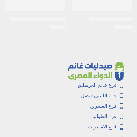
Acivirax 800mg 20tab
ابيمول لبوس abimol للأطفال
EGP
15
EGP
107
فرع خاتم المرسلين
فرع اللبيني فيصل
فرع العشرين
فرع الطوابق
فرع الاسمرات