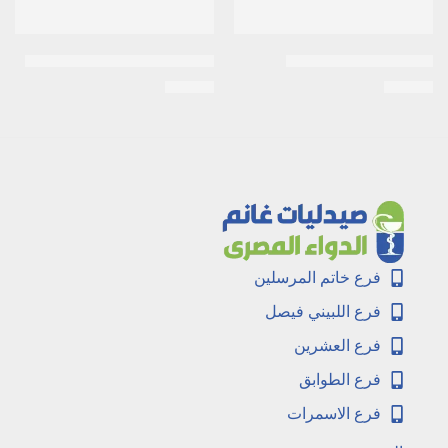
اكنى-كير 2% 20جم جيل
اكت لايف 200مكجم 20كبسولة
EGP
36
EGP
20
فرع خاتم المرسلين
فرع اللبيني فيصل
فرع العشرين
فرع الطوابق
فرع الاسمرات