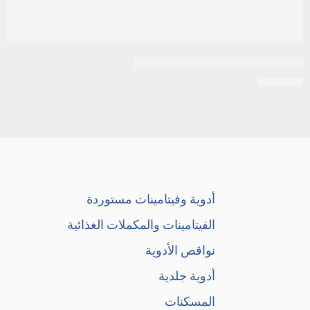
بنادول كولد اند فلو الاخضر مستورد
EGP
350
أدوية وفيتامينات مستوردة
الفيتامينات والمكملات الغذائية
نواقص الأدوية
أدوية جلدية
المسكنات