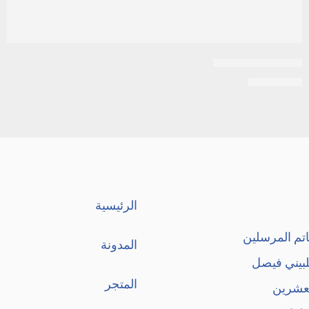
نيورال 100 اقراص
EGP
3.000
الرئيسية
تم المرسلين
المدونة
لبيني فيصل
المتجر
لعشرين