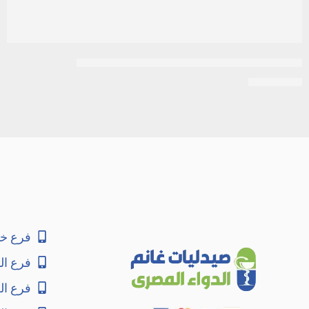
ماغنسيوم ماليت 1000 مجم 180 قرص ناو فودز
EGP
2.300
فرع خا
فرع ال
فرع ا