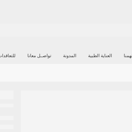
منا
العناية الطبية
المدونة
تواصــل معانا
للتعاقدا