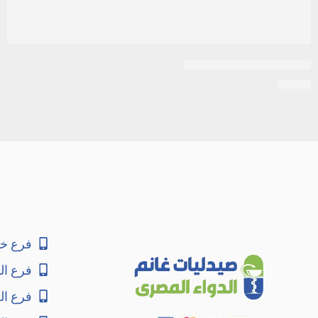
بيورينكس 1مجم 20 قرص
EGP
6
فرع خا
فرع ال
فرع ا