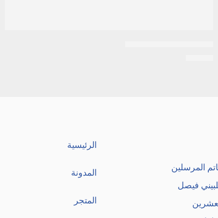
بيزوكارد 10 مجم 30 قرص
EGP
59
الرئيسية
تم المرسلين
المدونة
لبيني فيصل
المتجر
لعشرين