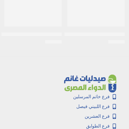
جانيوميت 50مجم/1000مجم | 56 قرص
جلوكوفاج 1000 اكس ار | 30 قرص
EGP
126
EGP
674
فرع خاتم المرسلين
فرع اللبيني فيصل
فرع العشرين
فرع الطوابق