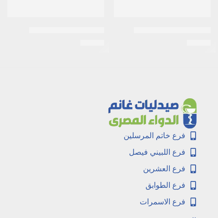
اكتوزون 30مجم 10اقراص
اكنى ستوب 30مجم كريم
EGP
33
EGP
34
فرع خاتم المرسلين
فرع اللبيني فيصل
فرع العشرين
فرع الطوابق
فرع الاسمرات