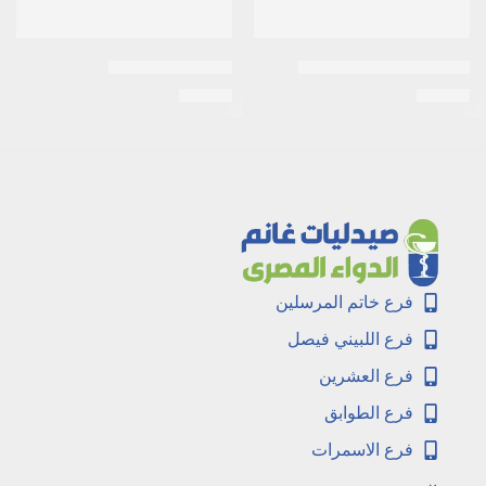
اكتوزون 30مجم 10اقراص
اكني ستوب لوشن
EGP
50
EGP
34
فرع خاتم المرسلين
فرع اللبيني فيصل
فرع العشرين
فرع الطوابق
فرع الاسمرات