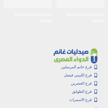
اكتوزون 30مجم 10اقراص
اكنى ستوب 30مجم كريم
EGP
33
EGP
34
فرع خاتم المرسلين
فرع اللبيني فيصل
فرع العشرين
فرع الطوابق
فرع الاسمرات