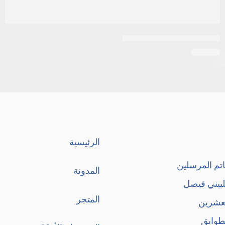
اكرتين 0.05% كريم 30جرام
EGP
26
الرئيسية
تم المرسلين
المدونة
لبيني فيصل
المتجر
لعشرين
طوابق