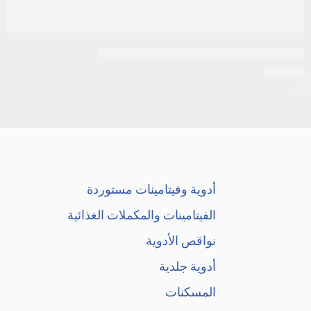
فايف – فلورو اوراسيال 250 مجم 10 امبول
EGP
20
أدوية وفيتامينات مستوردة
الفيتامينات والمكملات الغذائية
نواقص الأدوية
أدوية جلدية
المسكنات