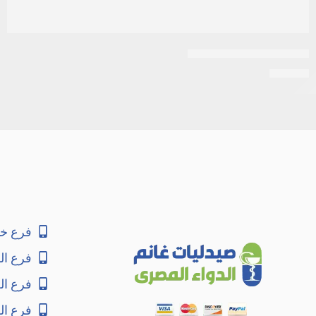
اى زد جلوبين 30 كبسولة
EGP
25
فرع خا
فرع ال
فرع ا
فرع ال