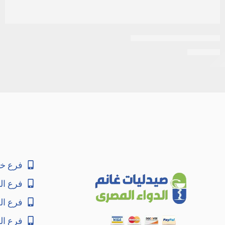
ابيليفاي 15مجم 10اقراص
EGP
331
فرع خا
فرع ال
فرع ا
فرع ال