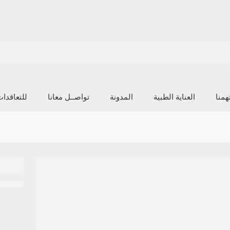
منا
العناية الطبية
المدونة
تواصــل معانا
للتعاقدا