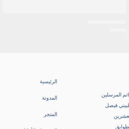
اكنيتاز 15جرام جيل
EGP
14
الرئيسية
تم المرسلين
المدونة
لبيني فيصل
المتجر
لعشرين
طوابق