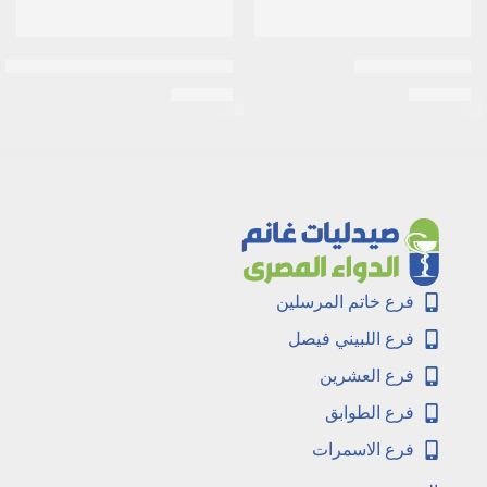
جاستن بلو شامبو
فاستر زيت توم ادفنس لنمو الشعر 100مللي
EGP
150
EGP
360
فرع خاتم المرسلين
فرع اللبيني فيصل
فرع العشرين
فرع الطوابق
فرع الاسمرات