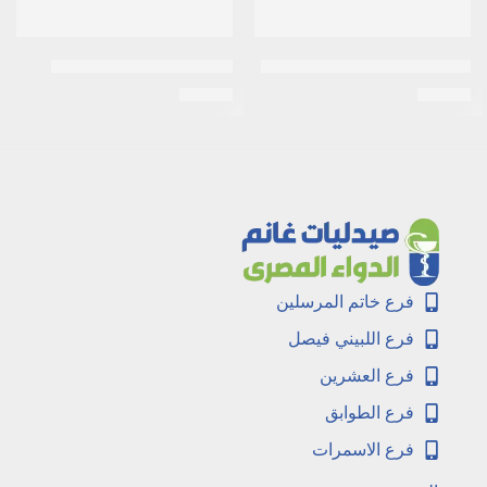
استيل سيستابين 600 مجم فوار
اكرتين 0.05% كريم 30جرام
EGP
26
EGP
45
فرع خاتم المرسلين
فرع اللبيني فيصل
فرع العشرين
فرع الطوابق
فرع الاسمرات