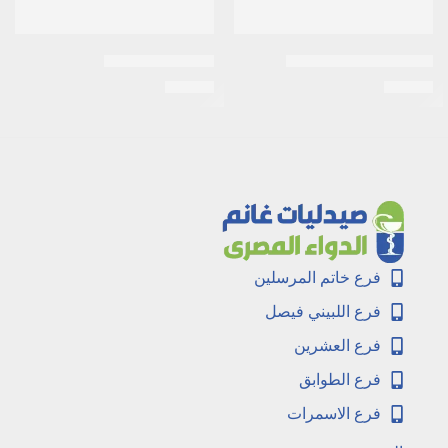
اكنى-كير 2% 20جم جيل
اكتيمار 50 كبسول
EGP
90
EGP
20
فرع خاتم المرسلين
فرع اللبيني فيصل
فرع العشرين
فرع الطوابق
فرع الاسمرات