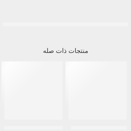
منتجات ذات صله
موديرن ساو بالميتو 30 كبسولة
جيليت | ناسيت 2 شفرة 2 شفرة