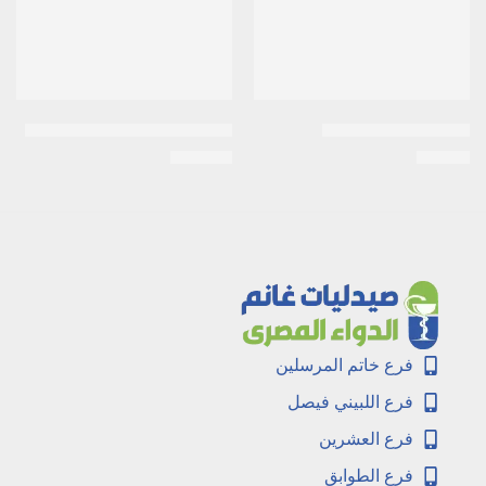
صابونة تراي تكت بيبي
جونسون | رغوة لافندر | 300مل
EGP
100
EGP
50
فرع خاتم المرسلين
فرع اللبيني فيصل
فرع العشرين
فرع الطوابق