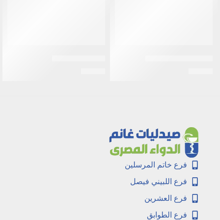
فينادون شراب 100مل
اندوميثازين لبوس
EGP
38
EGP
37
فرع خاتم المرسلين
فرع اللبيني فيصل
فرع العشرين
فرع الطوابق