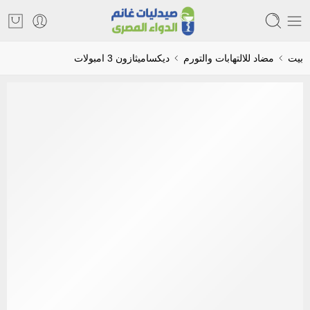
بيت
مضاد للالتهابات والتورم
ديكساميثازون 3 امبولات