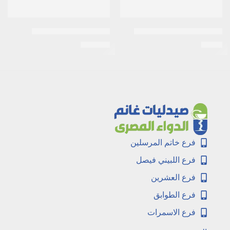
الكالين ووش 12 كيس بودره
الفاكارينو 10 مل نقط فم
EGP
109
EGP
8
فرع خاتم المرسلين
فرع اللبيني فيصل
فرع العشرين
فرع الطوابق
فرع الاسمرات