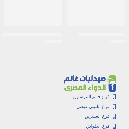
بركسين 20 مجم | 10 كيس
بروفين حبيبات 600 مجم |20 كيس
EGP
120
EGP
29
فرع خاتم المرسلين
فرع اللبيني فيصل
فرع العشرين
فرع الطوابق