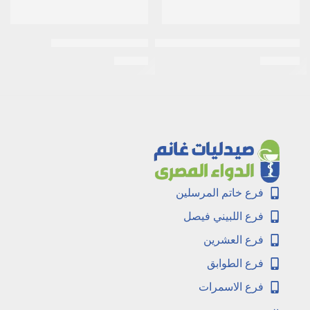
ريكسونا سبراى شاور فريش حريمى 150 مل خصم 15%
فا سبراى بينك 150 مل
EGP
90
EGP
120
فرع خاتم المرسلين
فرع اللبيني فيصل
فرع العشرين
فرع الطوابق
فرع الاسمرات