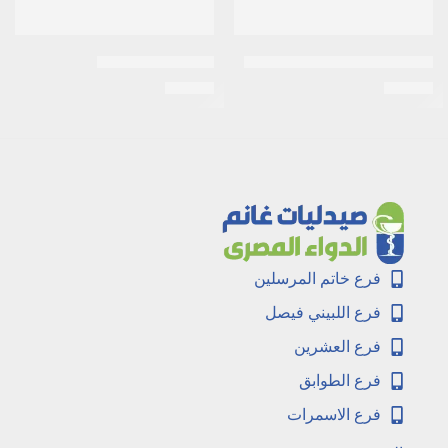
اكت لايف 200مكجم 20كبسولة
اكنيتاز 15جرام جيل
EGP
14
EGP
36
فرع خاتم المرسلين
فرع اللبيني فيصل
فرع العشرين
فرع الطوابق
فرع الاسمرات