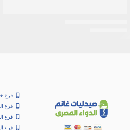
ديزار| كريم أساس فيتامين سي
EGP
120
EGP
130
فرع خا
فرع ال
فرع ا
فرع ال