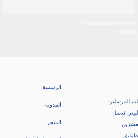
اكنى ستوب 30مجم كريم
EGP
33
الرئيسية
تم المرسلين
المدونة
لبيني فيصل
المتجر
لعشرين
طوابق