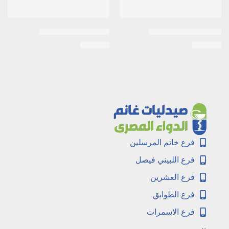
Acivirax 800mg 20tab
اكتوس 15 ملى اقراص
EGP
210
EGP
107
فرع خاتم المرسلين
فرع اللبيني فيصل
فرع العشرين
فرع الطوابق
فرع الاسمرات