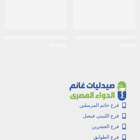
سيدولوت نور 5 مجم | 20 قرص
DOSTINEX 0.5mg -دوستونكس
EGP
172
EGP
38
فرع خاتم المرسلين
فرع اللبيني فيصل
فرع العشرين
فرع الطوابق