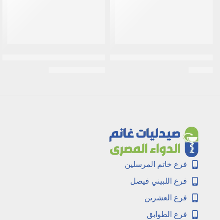
نيسلا | سيريلاك تفاح بدون لبن | 125جم
جونسون | مناديل لتنظيف لطيف لكامل بش
EGP
100
EGP
40
EGP
105
فرع خاتم المرسلين
فرع اللبيني فيصل
فرع العشرين
فرع الطوابق