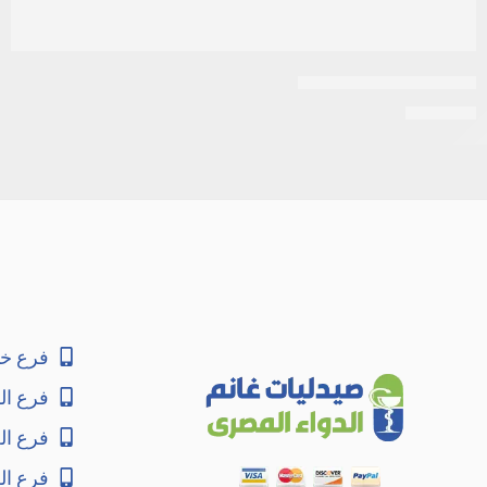
اكتوس 30 مل 30 قرص
EGP
210
فرع خا
فرع ال
فرع ا
فرع ال