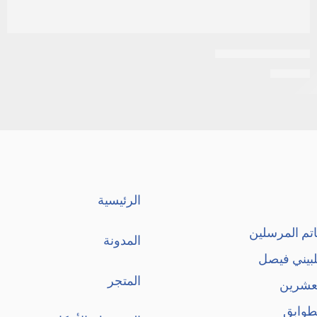
اكنيتاز 15جرام جيل
EGP
14
الرئيسية
تم المرسلين
المدونة
لبيني فيصل
المتجر
لعشرين
طوابق