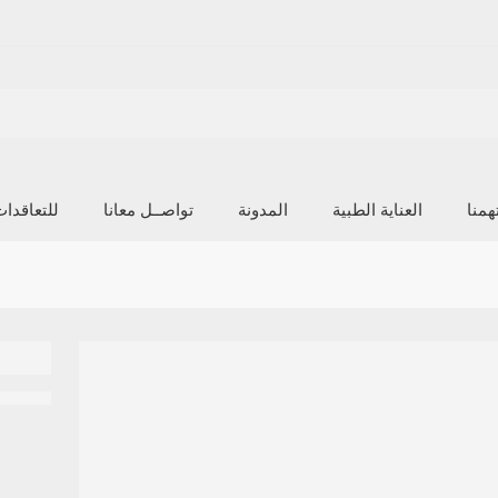
منا
العناية الطبية
المدونة
تواصــل معانا
للتعاقدا