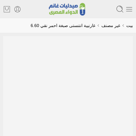
بيت
غير مصنف
غارنيية انتنستى صبغة احمر نقي 6.60