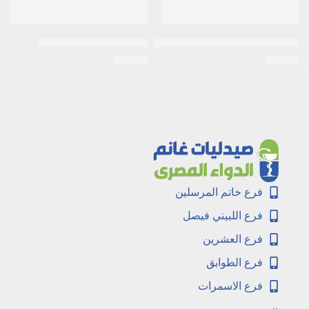
استيل سستايين 200مجم 10اكياس
اكتوزون 30مجم 10اقراص
EGP
34
EGP
30
فرع خاتم المرسلين
فرع اللبيني فيصل
فرع العشرين
فرع الطوابق
فرع الاسمرات