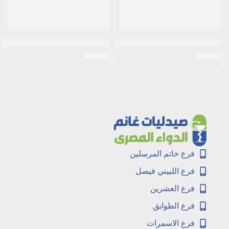
مينك كريم شعر بالبلسم و زيت المينك و البانثينول 200 مل
بديل بروتين نتائج الطبيعه كريم تنعيم الشع
EGP
30
EGP
12
فرع خاتم المرسلين
فرع اللبيني فيصل
فرع العشرين
فرع الطوابق
فرع الاسمرات