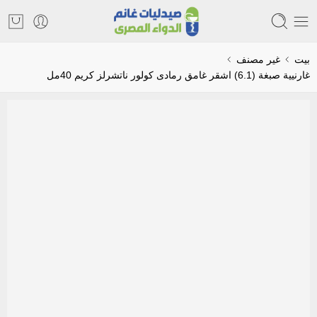
بيت
غير مصنف
غارنيية صبغة (6.1) اشقر غامق رمادى كولور ناتشرلز كريم 40مل