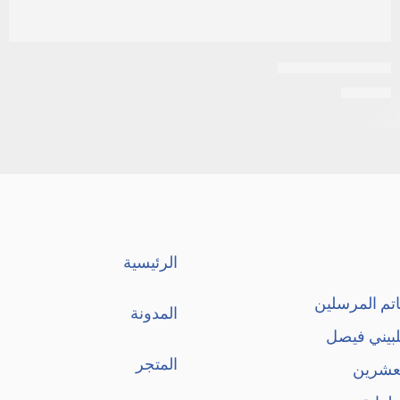
اكني ستوب لوشن
EGP
50
الرئيسية
تم المرسلين
المدونة
لبيني فيصل
المتجر
لعشرين