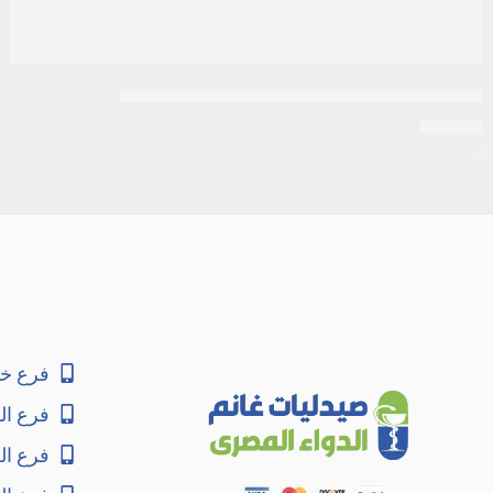
ابيمول اكسترا abimol extra 500 مجم 20 قرص
EGP
16
فرع خا
فرع ال
فرع ا