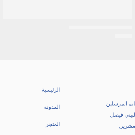
بانادول / كومتركس | 20 قرص
EGP
39
الرئيسية
تم المرسلين
المدونة
لبيني فيصل
المتجر
لعشرين