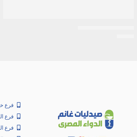
كلاريتين 10مجم | 20 قرص
EGP
72
فرع خا
فرع ال
فرع ا