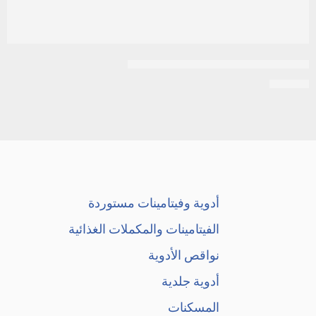
أوتريفين | نقط للأنف للبالغين | 15مل
EGP
10
أدوية وفيتامينات مستوردة
الفيتامينات والمكملات الغذائية
نواقص الأدوية
أدوية جلدية
المسكنات