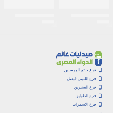
اى زد جلوبين 30 كبسولة
اكنى ستوب 30مجم كريم
EGP
33
EGP
25
فرع خاتم المرسلين
فرع اللبيني فيصل
فرع العشرين
فرع الطوابق
فرع الاسمرات