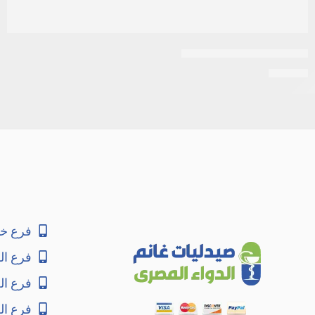
اكتوزون 30مجم 10اقراص
EGP
34
فرع خا
فرع ال
فرع ا
فرع ال