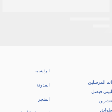
اكتوس 15 ملى اقراص
EGP
210
الرئيسية
تم المرسلين
المدونة
لبيني فيصل
المتجر
لعشرين
طوابق