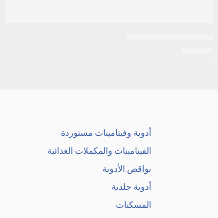
ابيليفاي 15مجم 10اقراص
EGP
331
أدوية وفيتامينات مستوردة
الفيتامينات والمكملات الغذائية
نواقص الأدوية
أدوية جلدية
المسكنات