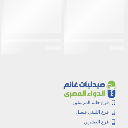
سيفاكسون 250 مجم | فيال عضل
اوجمنتين 457مجم شراب | 70 مل
EGP
137
EGP
20
فرع خاتم المرسلين
فرع اللبيني فيصل
فرع العشرين