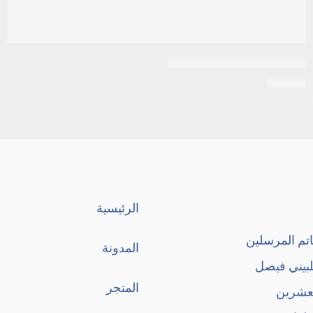
تاموكسيفين 20 مجم30قرص
EGP
39
الرئيسية
تم المرسلين
المدونة
لبيني فيصل
المتجر
لعشرين