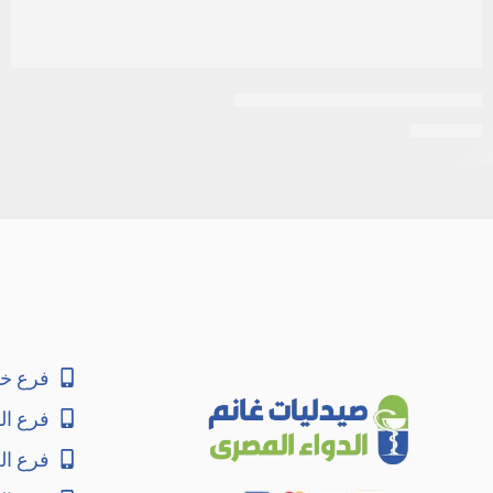
ميثوتركسات 2.5 مجم 100 قرص
EGP
333
فرع خا
فرع ال
فرع ا