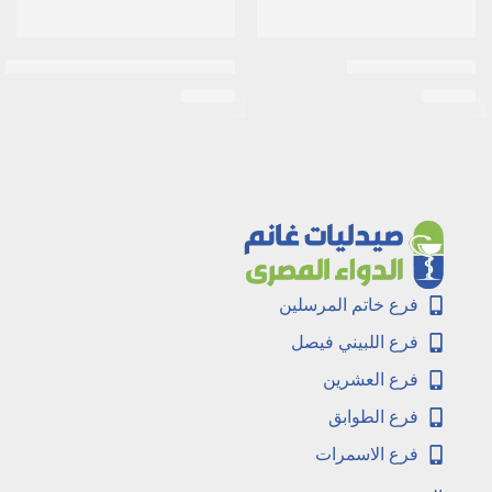
اكنيتاز 15جرام جيل
فايف – فلورو اوراسيال 250 مجم 10 امبول
EGP
20
EGP
14
فرع خاتم المرسلين
فرع اللبيني فيصل
فرع العشرين
فرع الطوابق
فرع الاسمرات