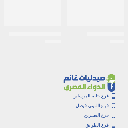
كريستور 10 14 قرص
ليبانتيل 300 مجم | 30 كبسولة
EGP
126
EGP
91
فرع خاتم المرسلين
فرع اللبيني فيصل
فرع العشرين
فرع الطوابق