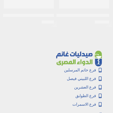
سيريبروليسين cerebrolysin 1 ml 10 أمبولات
كونفيولكس 300 مجم 40 كبسولة
EGP
77
EGP
320
فرع خاتم المرسلين
فرع اللبيني فيصل
فرع العشرين
فرع الطوابق
فرع الاسمرات