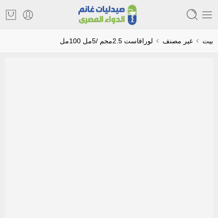
بيت
غير مصنف
لورافاست 2.5مجم /5مل 100مل