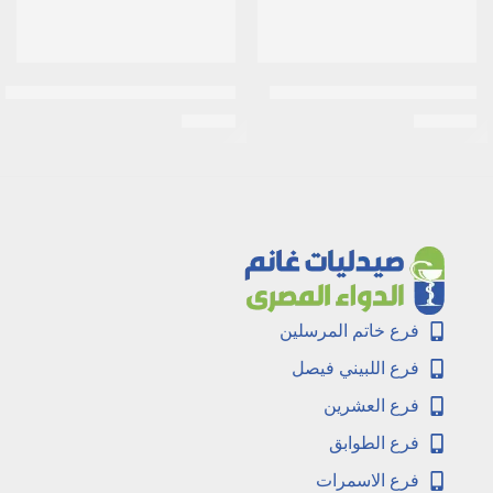
ريجان 5% توب محلول 60 ملي
هيربامكس بلس هير سيرم 120 مل
EGP
90
EGP
410
فرع خاتم المرسلين
فرع اللبيني فيصل
فرع العشرين
فرع الطوابق
فرع الاسمرات