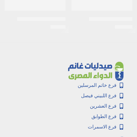
Acivirax 800mg 20tab
اكتوزون 30مجم 10اقراص
EGP
34
EGP
107
فرع خاتم المرسلين
فرع اللبيني فيصل
فرع العشرين
فرع الطوابق
فرع الاسمرات