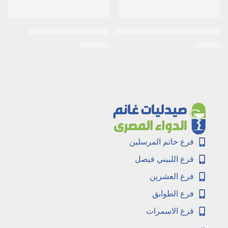
فايف – فلورو اوراسيال 250 مجم 10 امبول
ابيليفاي 15مجم 10اقراص
EGP
331
EGP
20
فرع خاتم المرسلين
فرع اللبيني فيصل
فرع العشرين
فرع الطوابق
فرع الاسمرات