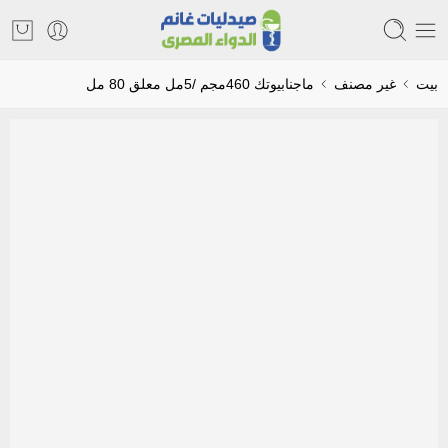
بيت
غير مصنف
ماجنابيوتك 460مجم /5مل معلق 80 مل