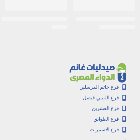
ديزار| كريم أساس فيتامين سي
استيل سستايين 200مجم 10اكياس
EGP
30
EGP
120
EGP
130
فرع خاتم المرسلين
فرع اللبيني فيصل
فرع العشرين
فرع الطوابق
فرع الاسمرات