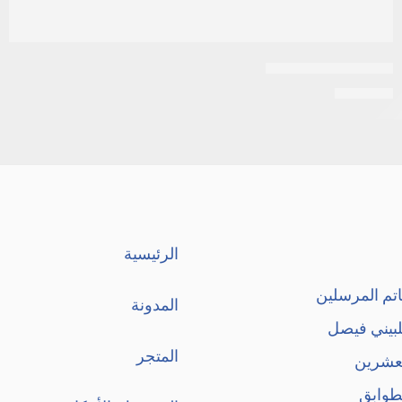
اكتيف شامبو 250مل
EGP
120
الرئيسية
تم المرسلين
المدونة
لبيني فيصل
المتجر
لعشرين
طوابق