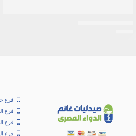
اكتوزون 30مجم 10اقراص
EGP
34
فرع خا
فرع ال
فرع ا
فرع ال