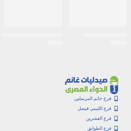
اماريل 4 مجم | 30 قرص
سيدوفاج ممتد المفعول 850 مجم 30 قرص
EGP
15
EGP
108
فرع خاتم المرسلين
فرع اللبيني فيصل
فرع العشرين
فرع الطوابق