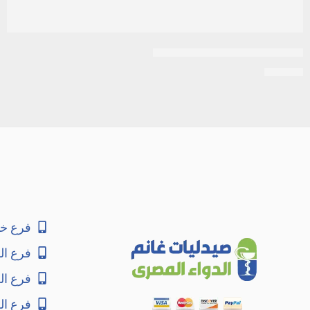
استيل سيستابين 600 مجم فوار
EGP
45
فرع خا
فرع ال
فرع ا
فرع ال