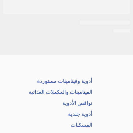
اكنى-كير 2% 20جم جيل
EGP
20
أدوية وفيتامينات مستوردة
الفيتامينات والمكملات الغذائية
نواقص الأدوية
أدوية جلدية
المسكنات