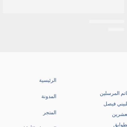
اكتيمار 50 كبسول
EGP
90
الرئيسية
تم المرسلين
المدونة
لبيني فيصل
المتجر
لعشرين
طوابق