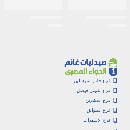
اكتوس 15 ملى اقراص
اكتيمار 50 كبسول
EGP
90
EGP
210
فرع خاتم المرسلين
فرع اللبيني فيصل
فرع العشرين
فرع الطوابق
فرع الاسمرات